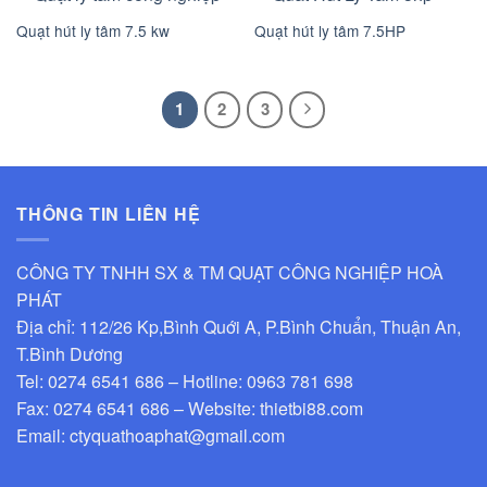
Quạt hút ly tâm 7.5 kw
Quạt hút ly tâm 7.5HP
1
2
3
THÔNG TIN LIÊN HỆ
CÔNG TY TNHH SX & TM QUẠT CÔNG NGHIỆP HOÀ
PHÁT
Địa chỉ: 112/26 Kp,Bình Quới A, P.Bình Chuẩn, Thuận An,
T.Bình Dương
Tel: 0274 6541 686 – Hotline: 0963 781 698
Fax: 0274 6541 686 – Website: thietbi88.com
Email: ctyquathoaphat@gmail.com