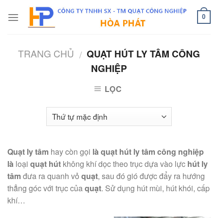
Skip
to
0
content
TRANG CHỦ
QUẠT HÚT LY TÂM CÔNG
/
NGHIỆP
LỌC
Quạt ly tâm
hay còn gọi
là quạt hút ly tâm công nghiệp
là
loại
quạt hút
không khí dọc theo trục dựa vào lực
hút
ly
tâm
đưa ra quanh vỏ
quạt
, sau đó gió được đẩy ra hướng
thẳng góc với trục của
quạt
. Sử dụng hút mùi, hút khói, cấp
khí…