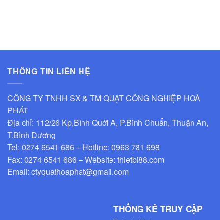
THÔNG TIN LIÊN HỆ
CÔNG TY TNHH SX & TM QUẠT CÔNG NGHIỆP HOÀ
PHÁT
Địa chỉ: 112/26 Kp,Bình Quới A, P.Bình Chuẩn, Thuận An,
T.Bình Dương
Tel: 0274 6541 686 – Hotline: 0963 781 698
Fax: 0274 6541 686 – Website: thietbi88.com
Email: ctyquathoaphat@gmail.com
THỐNG KÊ TRUY CẬP