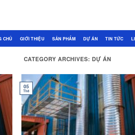
G CHỦ
GIỚI THIỆU
SẢN PHẨM
DỰ ÁN
TIN TỨC
L
CATEGORY ARCHIVES:
DỰ ÁN
05
Th8