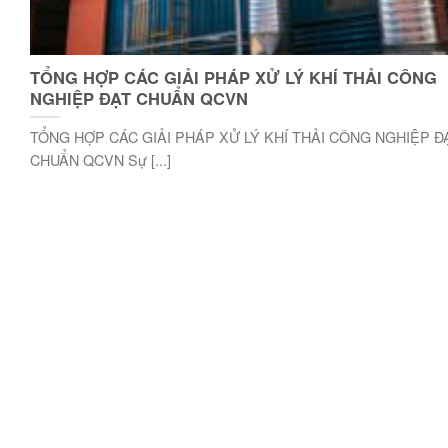
TỔNG HỢP CÁC GIẢI PHÁP XỬ LÝ KHÍ THẢI CÔNG
NGHIỆP ĐẠT CHUẨN QCVN
TỔNG HỢP CÁC GIẢI PHÁP XỬ LÝ KHÍ THẢI CÔNG NGHIỆP Đ
CHUẨN QCVN Sự [...]