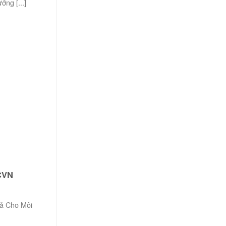
ởng [...]
CVN
uả Cho Môi