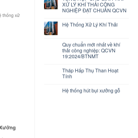
XỬ LÝ KHÍ THẢI CÔNG
NGHIỆP ĐẠT CHUẨN QCVN
hệ thống xử
Hệ Thống Xử Lý Khí Thải
Quy chuẩn mới nhất về khí
thải công nghiệp: QCVN
19:2024/BTNMT
Tháp Hấp Thụ Than Hoạt
Tính
Hệ thống hút bụi xưởng gỗ
 Xưởng