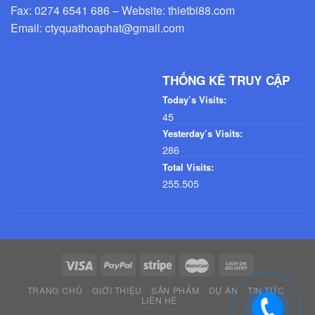
Fax: 0274 6541 686 – Website: thietbi88.com
Email: ctyquathoaphat@gmail.com
THỐNG KÊ TRUY CẬP
Today’s Visits:
45
Yesterday’s Visits:
286
Total Visits:
255.505
TRANG CHỦ
GIỚI THIỆU
SẢN PHẨM
DỰ ÁN
TIN TỨC
LIÊN HỆ