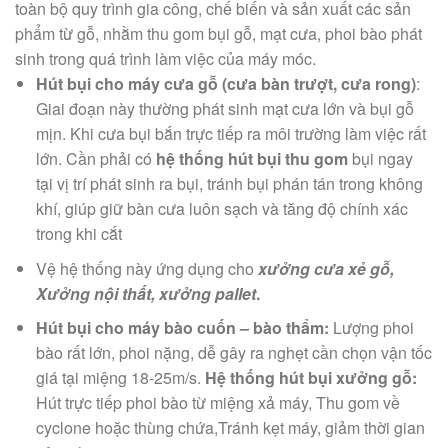
toàn bộ quy trình gia công, chế biến và sản xuất các sản
phẩm từ gỗ, nhằm thu gom bụi gỗ, mạt cưa, phoi bào phát
sinh trong quá trình làm việc của máy móc.
Hút bụi cho máy cưa gỗ (cưa bàn trượt, cưa rong)
:
Giai đoạn này thường phát sinh mạt cưa lớn và bụi gỗ
mịn. Khi cưa bụi bắn trực tiếp ra môi trường làm việc rất
lớn. Cần phải có
hệ thống hút bụi thu gom
bụi ngay
tại vị trí phát sinh ra bụi, tránh bụi phán tán trong không
khí, giúp giữ bàn cưa luôn sạch và tăng độ chính xác
trong khi cắt
Vệ hệ thống này ứng dụng cho
xưởng cưa xẻ gỗ,
Xưởng nội thất, xưởng pallet
.
Hút bụi cho máy bào cuốn – bào thẩm:
Lượng phoi
bào rất lớn, phoi nặng, dễ gây ra nghẹt cần chọn vận tốc
giá tại miệng 18-25m/s.
Hệ thống hút bụi xưởng gỗ:
Hút trực tiếp phoi bào từ miệng xả máy, Thu gom về
cyclone hoặc thùng chứa,Tránh kẹt máy, giảm thời gian