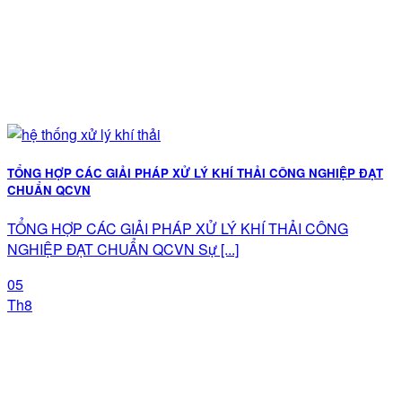
TỔNG HỢP CÁC GIẢI PHÁP XỬ LÝ KHÍ THẢI CÔNG NGHIỆP ĐẠT
CHUẨN QCVN
TỔNG HỢP CÁC GIẢI PHÁP XỬ LÝ KHÍ THẢI CÔNG
NGHIỆP ĐẠT CHUẨN QCVN Sự [...]
05
Th8