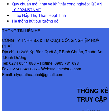
Quy chuẩn mới nhất về khí thải công nghiệp: QCVN
19:2024/BTNMT
Tháp Hấp Thụ Than Hoạt Tính
Hệ thống hút bụi xưởng gỗ
THÔNG TIN LIÊN HỆ
CÔNG TY TNHH SX & TM QUẠT CÔNG NGHIỆP HOÀ
PHÁT
Địa chỉ: 112/26 Kp,Bình Quới A, P.Bình Chuẩn, Thuận An,
T.Bình Dương
Tel: 0274 6541 686 – Hotline: 0963 781 698
Fax: 0274 6541 686 – Website: thietbi88.com
Email: ctyquathoaphat@gmail.com
THỐNG KÊ
TRUY CẬP