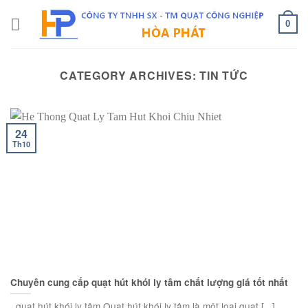
Skip
to
0
content
CATEGORY ARCHIVES:
TIN TỨC
24
Th10
Chuyên cung cấp quạt hút khói ly tâm chất lượng giá tốt nhất
quạt hút khói ly tâm Quạt hút khói ly tâm là một loại quạt [...]