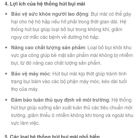
4.
Lợi ích của hệ thống hút bụi mài
Bảo vệ sức khỏe người lao động
: Bụi mài có thể gây
hại cho hệ hô hấp nếu hít phải trong thời gian dài. Hệ
thống hút bụi giúp loại bỏ bụi trong không khí, giảm
nguy cơ mắc các bệnh về đường hô hấp.
Nâng cao chất lượng sản phẩm
: Loại bỏ bụi khỏi khu
vực gia công giúp bề mặt sản phẩm mài không bị nhiễm
bụi, từ đó nâng cao chất lượng sản phẩm.
Bảo vệ máy móc
: Hút bụi mài kịp thời giúp tránh tình
trạng bụi bám vào các bộ phận máy móc, kéo dài tuổi
thọ của máy.
Đảm bảo tuân thủ quy định về môi trường
: Hệ thống
hút bụi giúp xưởng sản xuất tuân thủ các tiêu chuẩn môi
trường, giảm thiểu ô nhiễm không khí trong và ngoài khu
vực làm việc.
5.
Các loại hệ thống hút bụi mài phổ biến