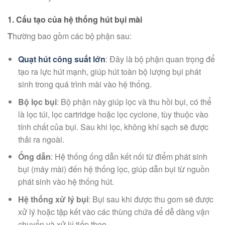
1.
Cấu tạo của hệ thống hút bụi mài
T
hường bao gồm các bộ phận sau:
Quạt hút công suất lớn
: Đây là bộ phận quan trọng để
tạo ra lực hút mạnh, giúp hút toàn bộ lượng bụi phát
sinh trong quá trình mài vào hệ thống.
Bộ lọc bụi
: Bộ phận này giúp lọc và thu hồi bụi, có thể
là lọc túi, lọc cartridge hoặc lọc cyclone, tùy thuộc vào
tính chất của bụi. Sau khi lọc, không khí sạch sẽ được
thải ra ngoài.
Ống dẫn
: Hệ thống ống dẫn kết nối từ điểm phát sinh
bụi (máy mài) đến hệ thống lọc, giúp dẫn bụi từ nguồn
phát sinh vào hệ thống hút.
Hệ thống xử lý bụi
: Bụi sau khi được thu gom sẽ được
xử lý hoặc tập kết vào các thùng chứa để dễ dàng vận
chuyển và xử lý tiếp theo.