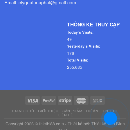
Email: ctyquathoaphat@gmail.com
THỐNG KÊ TRUY CẬP
Today’s Visits:
49
Yesterday’s Visits:
176
Total Visits:
255.685
TRANG CHỦ
GIỚI THIỆU
SẢN PHẨM
DỰ ÁN
TIN TỨC
LIÊN HỆ
Copyright 2026 © thietbi88.com - Thiết kế bởi:
Thiết kế web Bình