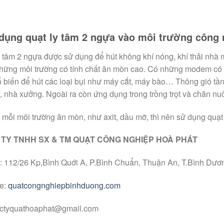
dụng quạt ly tâm 2 ngựa vào môi trường công 
 tâm 2 ngựa được sử dụng để hút không khí nóng, khí thải nhà má
hững môi trường có tính chất ăn mòn cao. Có những modem có
ổ biến để hút các loại bụi như máy cắt, máy bào… Thông gió tầ
, nhà xưởng. Ngoài ra còn ứng dụng trong trồng trọt và chăn nuô
i mỗi môi trường ăn mòn, như axit, dầu mỡ, thì nên sử dụng quạt
TY TNHH SX & TM QUẠT CÔNG NGHIỆP HOÀ PHÁT
ỉ: 112/26 Kp,Bình Quới A, P.Bình Chuẩn, Thuận An, T.Bình Dươ
e:
quatcongnghiepbinhduong.com
 ctyquathoaphat@gmail.com