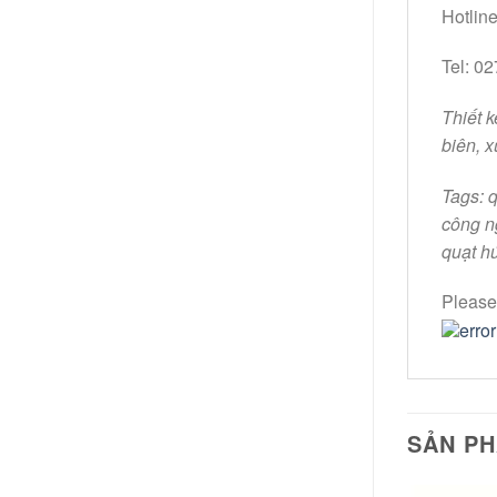
Hotlin
Tel: 0
Thiết k
biên, 
Tags: q
công n
quạt hú
Please 
SẢN P