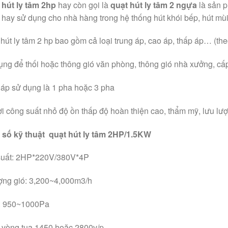
 hút ly tâm 2hp
hay còn gọi là
quạt hút ly tâm 2 ngựa
là sản 
 hay sử dụng cho nhà hàng trong hệ thống hút khói bếp, hút mùi
 hút ly tâm 2 hp bao gồm cả loại trung áp, cao áp, thấp áp… (t
ụng để thối hoặc thông gió văn phòng, thông gió nhà xưởng, cấ
 áp sử dụng là 1 pha hoặc 3 pha
lợi công suất nhỏ độ ồn thấp độ hoàn thiện cao, thẩm mỹ, lưu lư
số kỹ thuật quạt hút ly tâm 2HP/1.5KW
uất: 2HP*220V/380V*4P
ợng gió: 3,200~4,000m3/h
: 950~1000Pa
 vòng tua 1450 hoặc 2800v/p