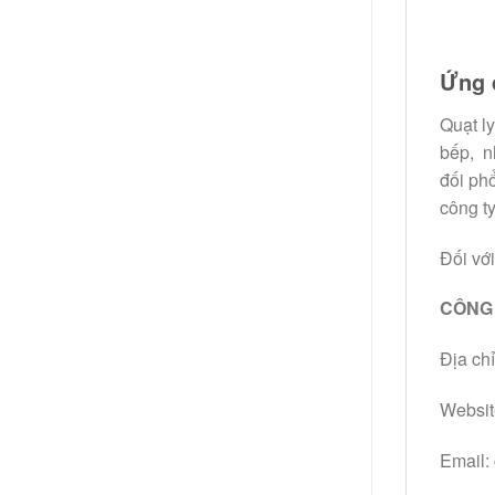
Ứng 
Quạt ly
bếp, n
đối ph
công ty
Đối vớ
CÔNG 
Địa ch
Websit
Email: