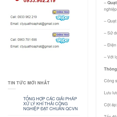
–
Quạt
nghiệp
– Quạt
– Sử d
– Điện
– Với 
Thông 
Công s
TIN TỨC MỚI NHẤT
Lưu lư
TỔNG HỢP CÁC GIẢI PHÁP
XỬ LÝ KHÍ THẢI CÔNG
Cột áp
NGHIỆP ĐẠT CHUẨN QCVN
Tốc độ