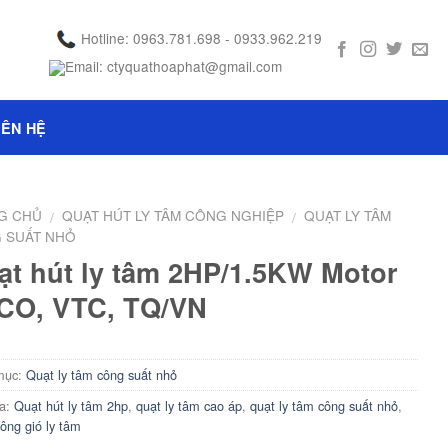
Hotline: 0963.781.698 - 0933.962.219
Email: ctyquathoaphat@gmail.com
IÊN HỆ
G CHỦ
QUẠT HÚT LY TÂM CÔNG NGHIỆP
QUẠT LY TÂM
/
/
 SUẤT NHỎ
ạt hút ly tâm 2HP/1.5KW Motor
CO, VTC, TQ/VN​
mục:
Quạt ly tâm công suất nhỏ
a:
Quạt hút ly tâm 2hp
,
quạt ly tâm cao áp
,
quạt ly tâm công suất nhỏ
,
ông gió ly tâm