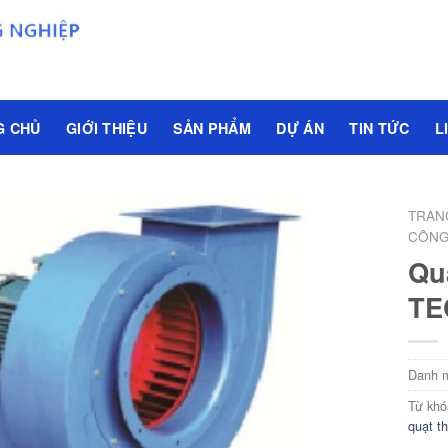
G CHỦ
GIỚI THIỆU
SẢN PHẨM
DỰ ÁN
TIN TỨC
L
TRAN
CÔNG
Qu
TE
Danh 
Từ khó
quạt th