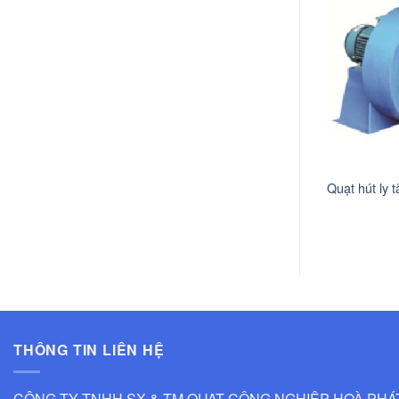
Quạt hút ly 
THÔNG TIN LIÊN HỆ
CÔNG TY TNHH SX & TM QUẠT CÔNG NGHIỆP HOÀ PHÁ