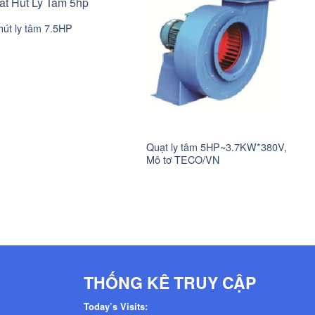
hút ly tâm 7.5HP
Quạt ly tâm 5HP~3.7KW*380V,
Mô tơ TECO/VN
THỐNG KÊ TRUY CẬP
Today’s Visits: