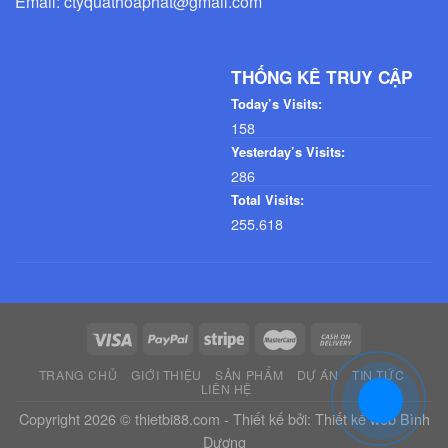
Email: ctyquathoaphat@gmail.com
THỐNG KÊ TRUY CẬP
Today’s Visits:
158
Yesterday’s Visits:
286
Total Visits:
255.618
TRANG CHỦ
GIỚI THIỆU
SẢN PHẨM
DỰ ÁN
TIN TỨC
LIÊN HỆ
Copyright 2026 © thietbi88.com - Thiết kế bởi:
Thiết kế web Bình
Dương